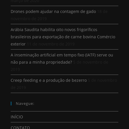
março de 2020
Drones podem ajudar na contagem de gado
18 de
novembro de 2019
Arábia Saudita habilita oito novos frigoríficos
brasileiros para exportação de carne bovina Comércio
exterior
11 de novembro de 2019
A inseminação artificial em tempo fixo (IATF) serve ou
não para a minha propriedade?
5 de novembro de
2019
Creep feeding e a produção de bezerro
5 de novembro
de 2019
Navegue:
INÍCIO
CONTATO