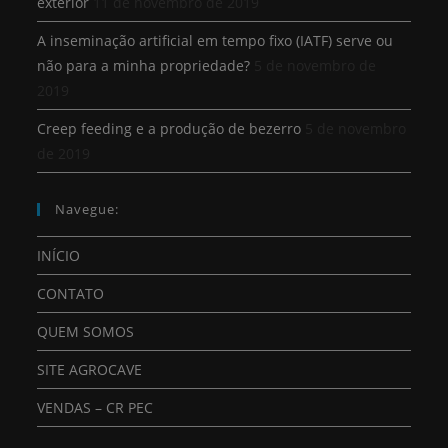
exterior
11 de novembro de 2019
A inseminação artificial em tempo fixo (IATF) serve ou
não para a minha propriedade?
5 de novembro de
2019
Creep feeding e a produção de bezerro
5 de novembro
de 2019
Navegue:
INÍCIO
CONTATO
QUEM SOMOS
SITE AGROCAVE
VENDAS – CR PEC