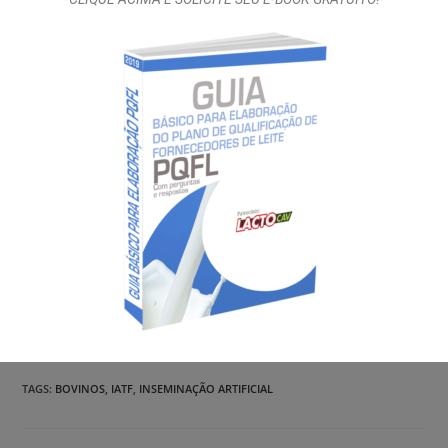
esclarecer e auxiliar o produtor. Portanto, se você está em
dúvida se deve ou não investir em um programa reprodutivo
para uso de IATF, procure um médico veterinário que atue na
sua região implantando programas reprodutivos e veja quais
as melhores opções para sua situação.
Alessandra Nicacio, pesquisadora em reprodução animal da
Embrapa Gado de Corte
Compartilhar:
TAGS:
BOVINOS
,
IATF
,
INSEMINAÇÃO ARTIFICIAL