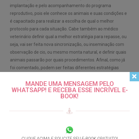
implantação e pelo acompanhamento do programa
reprodutivo, pois ele conhece os animais e suas condições e
é capacitado para realizar a escolha de qual o melhor
protocolo para cada situação. Cabe também ao médico
veterinário definir qual a melhor estratégia para repasse, ou
seja, vai ser feita nova sincronização, ou inseminação com
observação de cio, ou mesmo monta natural, e definir quais
animais passarão por quais procedimentos. Afinal, como já
foi comentado, podem ser feitas diferentes estratégias
dentro de uma mesma propriedade.
MANDE UMA MENSAGEM PELO
WHATSAPP! E RECEBA ESSE INCRÍVEL E-
BOOK!
É extremamente importante que o produtor saiba suas
opções, conheça as vantagens, desvantagens, limitações,
necessidades de investimentos e riscos antes de introduzir
uma nova tecnologia na propriedade. E para isso existem
muitos profissionais habilitados no mercado, que podem
CLIQUE ACIMA E SOLICITE SEU E-BOOK GRATUITO!