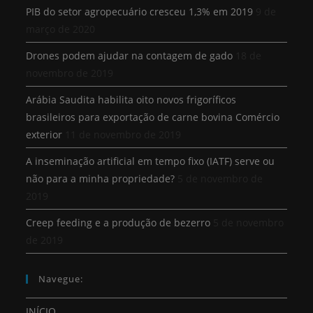
PIB do setor agropecuário cresceu 1,3% em 2019
9 de
março de 2020
Drones podem ajudar na contagem de gado
18 de
novembro de 2019
Arábia Saudita habilita oito novos frigoríficos
brasileiros para exportação de carne bovina Comércio
exterior
11 de novembro de 2019
A inseminação artificial em tempo fixo (IATF) serve ou
não para a minha propriedade?
5 de novembro de
2019
Creep feeding e a produção de bezerro
5 de novembro
de 2019
Navegue:
INÍCIO