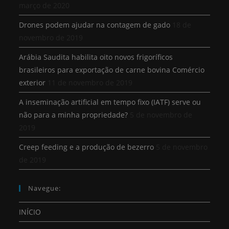
março de 2020
Drones podem ajudar na contagem de gado
18 de
novembro de 2019
Arábia Saudita habilita oito novos frigoríficos
brasileiros para exportação de carne bovina Comércio
exterior
11 de novembro de 2019
A inseminação artificial em tempo fixo (IATF) serve ou
não para a minha propriedade?
5 de novembro de
2019
Creep feeding e a produção de bezerro
5 de novembro
de 2019
Navegue:
INÍCIO