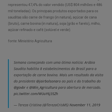
representou 47,4% do valor vendido (US$ 804 milhões e 486
mil toneladas). Os principais produtos exportados para os
sauditas são carne de frango (in natura), açúcar de cana
(bruto), carne bovina (in natura), soja (grão e farelo), milho,
açúcar refinado e café (solúvel e verde).
fonte: Ministério Agricultura
Semana começando com uma ótima notícia: Arábia
Saudita habilita 8 estabelecimentos do Brasil para a
exportação de carne bovina. Mais um resultado da visita
do presidente
@jairbolsonaro
ao país e do trabalho do
@govbr
e
@Min_Agricultura
para abertura de mercado.
pic.twitter.com/WUuY6j3SZh
— Tereza Cristina (@TerezaCrisMS)
November 11, 2019