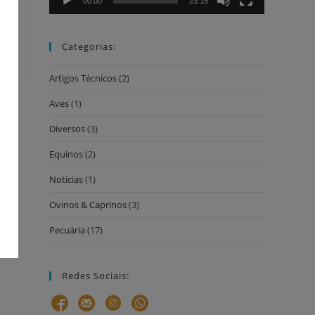
00:00
23:15
Categorias:
Artigos Técnicos
(2)
Aves
(1)
Diversos
(3)
Equinos
(2)
Notícias
(1)
Ovinos & Caprinos
(3)
Pecuária
(17)
Redes Sociais: