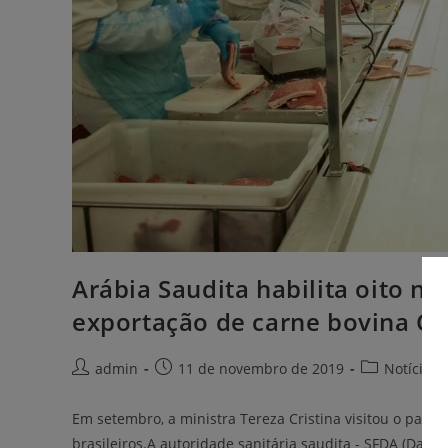
Arábia Saudita habilita oito nov
exportação de carne bovina Co
admin
11 de novembro de 2019
Notícias
Em setembro, a ministra Tereza Cristina visitou o paí
brasileiros.A autoridade sanitária saudita - SFDA (Daudi