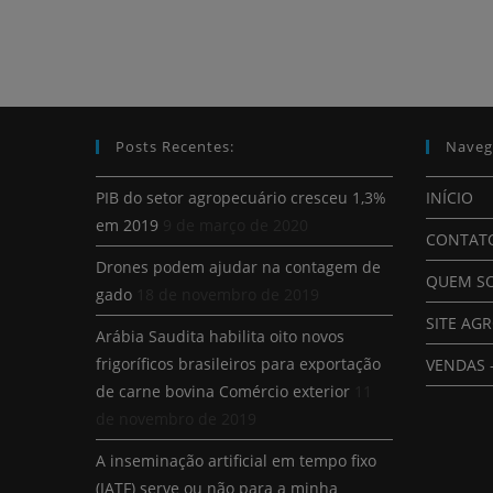
Posts Recentes:
Naveg
PIB do setor agropecuário cresceu 1,3%
INÍCIO
em 2019
9 de março de 2020
CONTAT
Drones podem ajudar na contagem de
QUEM S
gado
18 de novembro de 2019
SITE AG
Arábia Saudita habilita oito novos
frigoríficos brasileiros para exportação
VENDAS 
de carne bovina Comércio exterior
11
de novembro de 2019
A inseminação artificial em tempo fixo
(IATF) serve ou não para a minha