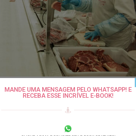
os frigoríficos brasileiros para
MANDE UMA MENSAGEM PELO WHATSAPP! E
RECEBA ESSE INCRÍVEL E-BOOK!
mércio exterior
0 Comentários
s negociando a abertura de mercado para produtos agropecuários
 Food and Drug Authority) - habilitou…