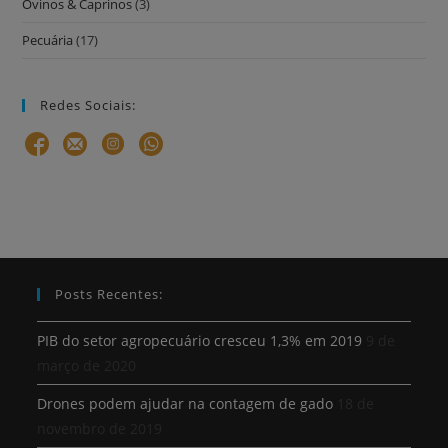
Ovinos & Caprinos
(3)
Pecuária
(17)
Redes Sociais:
Posts Recentes:
PIB do setor agropecuário cresceu 1,3% em 2019
9 de
março de 2020
Drones podem ajudar na contagem de gado
18 de
novembro de 2019