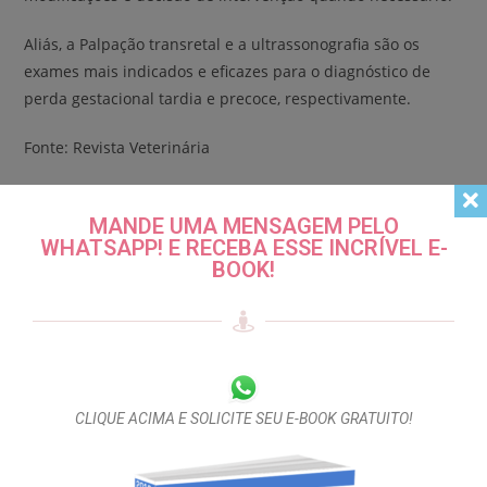
Aliás, a Palpação transretal e a ultrassonografia são os
exames mais indicados e eficazes para o diagnóstico de
perda gestacional tardia e precoce, respectivamente.
Fonte: Revista Veterinária
Compartilhar:
MANDE UMA MENSAGEM PELO
WHATSAPP! E RECEBA ESSE INCRÍVEL E-
BOOK!
TAGS:
ÉGUA
,
EQUIDEOCULTURA ENDOMETRITE
,
FIBROSE PERIGLANDULAR
TALVEZ VOCÊ GOSTE TAMBÉM
CLIQUE ACIMA E SOLICITE SEU E-BOOK GRATUITO!