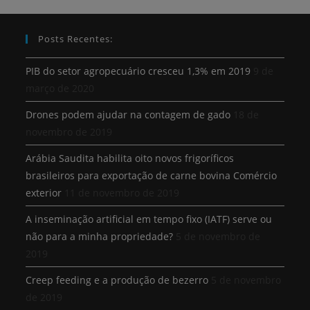
Posts Recentes:
PIB do setor agropecuário cresceu 1,3% em 2019
9 de
março de 2020
Drones podem ajudar na contagem de gado
18 de
novembro de 2019
Arábia Saudita habilita oito novos frigoríficos
brasileiros para exportação de carne bovina Comércio
exterior
11 de novembro de 2019
A inseminação artificial em tempo fixo (IATF) serve ou
não para a minha propriedade?
5 de novembro de
2019
Creep feeding e a produção de bezerro
5 de novembro
de 2019