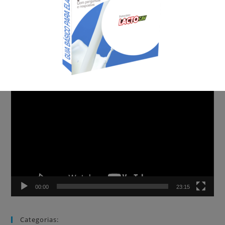
AGROCAVE NA CBN – 19/10/2019
Tocador
de
vídeo
00:00
23:15
Categorias: