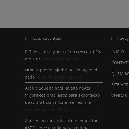
Posts Recentes:
Naveg
PIB do setor agropecuário cresceu 1,3%
INÍCIO
em 2019
9 de março de 2020
CONTAT
Drones podem ajudar na contagem de
QUEM S
gado
18 de novembro de 2019
SITE AG
Arábia Saudita habilita oito novos
frigoríficos brasileiros para exportação
VENDAS 
de carne bovina Comércio exterior
11
de novembro de 2019
A inseminação artificial em tempo fixo
(IATF) serve ou não para a minha