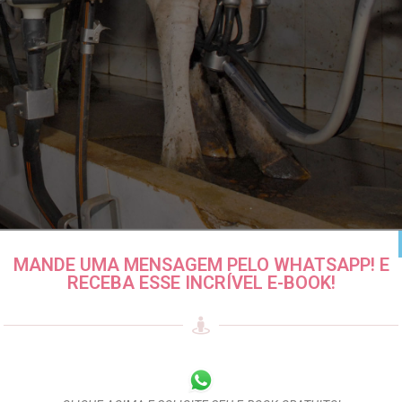
as do leite ao produtor
MANDE UMA MENSAGEM PELO WHATSAPP! E
RECEBA ESSE INCRÍVEL E-BOOK!
rodução de leite entram em vigor em
0 Comentários