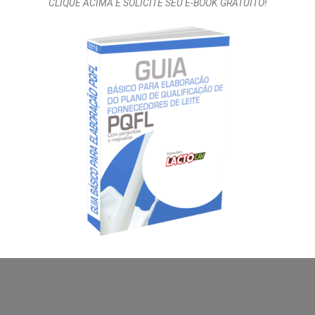
om a participação da cadeia produtiva, para analisar e propor
CLIQUE ACIMA E SOLICITE SEU E-BOOK GRATUITO!
de no setor lácteo brasileiro.As…