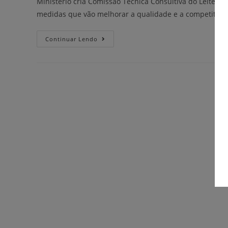
Ministério cria Comissão Técnica Consultiva do Leite, c
medidas que vão melhorar a qualidade e a competitivida
Continuar Lendo