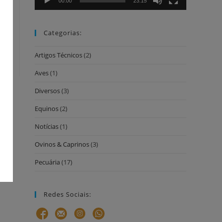
00:00
23:15
Categorias:
Artigos Técnicos
(2)
Aves
(1)
Diversos
(3)
Equinos
(2)
Notícias
(1)
Ovinos & Caprinos
(3)
Pecuária
(17)
Redes Sociais: