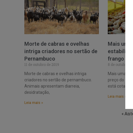
Morte de cabras e ovelhas
Mais uma
intriga criadores no sertão de
estabilida
Pernambuco
frango na
11 de outubro de 2019
8 de outubro d
Morte de cabras e ovelhas intriga
Mais uma sem
criadores no sertão de pernambuco.
preço do fran
Animais apresentam diarreia,
está cotada,
desidratação,
Leia mais »
Leia mais »
« Ant