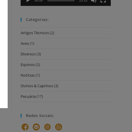
00:00
23:15
Categorias:
Artigos Técnicos
(2)
Aves
(1)
Diversos
(3)
Equinos
(2)
Notícias
(1)
Ovinos & Caprinos
(3)
Pecuária
(17)
Redes Sociais: