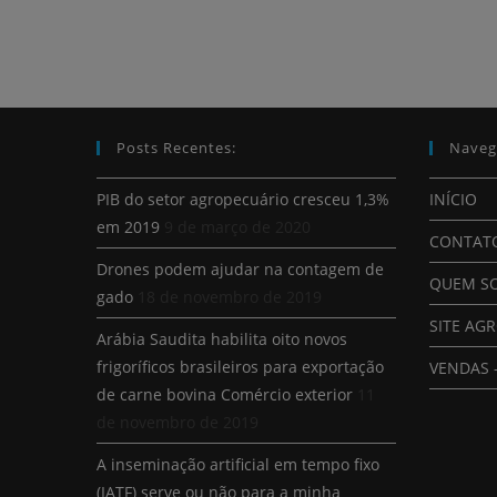
Posts Recentes:
Naveg
PIB do setor agropecuário cresceu 1,3%
INÍCIO
em 2019
9 de março de 2020
CONTAT
Drones podem ajudar na contagem de
QUEM S
gado
18 de novembro de 2019
SITE AG
Arábia Saudita habilita oito novos
frigoríficos brasileiros para exportação
VENDAS 
de carne bovina Comércio exterior
11
de novembro de 2019
A inseminação artificial em tempo fixo
(IATF) serve ou não para a minha