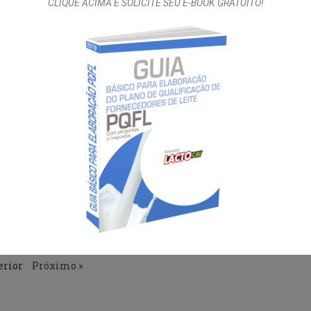
CLIQUE ACIMA E SOLICITE SEU E-BOOK GRATUITO!
 semana de
Mosca da bicheira provoca
de do preço do
prejuízos de U$ 380 milhões
s granjas
no Brasil
e 2019
8 de outubro de 2019
ana de estabilidade do
Mosca da bicheira provoca prejuízos de
go nas granjas. A carcaça
U$ 380 milhões no Brasil. “A mosca da
bicheira
Leia mais »
erior
Próximo »